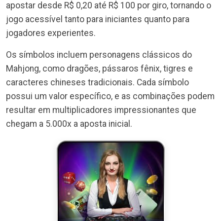
apostar desde R$ 0,20 até R$ 100 por giro, tornando o
jogo acessível tanto para iniciantes quanto para
jogadores experientes.
Os símbolos incluem personagens clássicos do
Mahjong, como dragões, pássaros fênix, tigres e
caracteres chineses tradicionais. Cada símbolo
possui um valor específico, e as combinações podem
resultar em multiplicadores impressionantes que
chegam a 5.000x a aposta inicial.