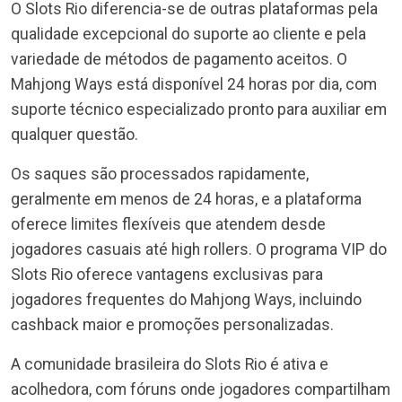
O Slots Rio diferencia-se de outras plataformas pela
qualidade excepcional do suporte ao cliente e pela
variedade de métodos de pagamento aceitos. O
Mahjong Ways está disponível 24 horas por dia, com
suporte técnico especializado pronto para auxiliar em
qualquer questão.
Os saques são processados rapidamente,
geralmente em menos de 24 horas, e a plataforma
oferece limites flexíveis que atendem desde
jogadores casuais até high rollers. O programa VIP do
Slots Rio oferece vantagens exclusivas para
jogadores frequentes do Mahjong Ways, incluindo
cashback maior e promoções personalizadas.
A comunidade brasileira do Slots Rio é ativa e
acolhedora, com fóruns onde jogadores compartilham