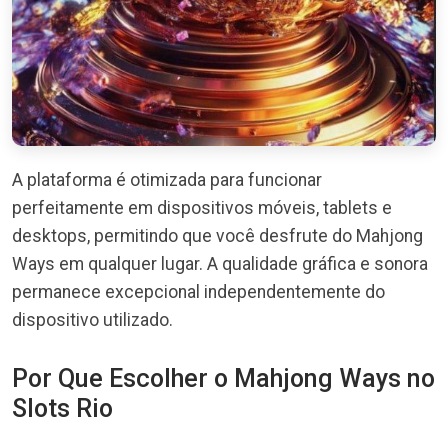
A plataforma é otimizada para funcionar
perfeitamente em dispositivos móveis, tablets e
desktops, permitindo que você desfrute do Mahjong
Ways em qualquer lugar. A qualidade gráfica e sonora
permanece excepcional independentemente do
dispositivo utilizado.
Por Que Escolher o Mahjong Ways no
Slots Rio