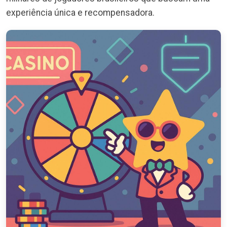
experiência única e recompensadora.