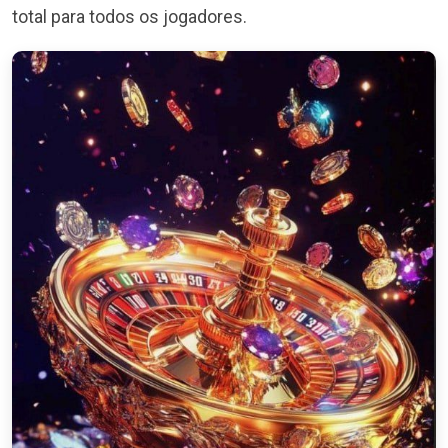
total para todos os jogadores.