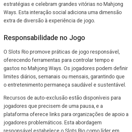
estratégias e celebram grandes vitórias no Mahjong
Ways. Esta interação social adiciona uma dimensão
extra de diversão à experiência de jogo.
Responsabilidade no Jogo
O Slots Rio promove práticas de jogo responsável,
oferecendo ferramentas para controlar tempo e
gastos no Mahjong Ways. Os jogadores podem definir
limites diários, semanais ou mensais, garantindo que
o entretenimento permaneça saudável e sustentável.
Recursos de auto-exclusão estão disponíveis para
jogadores que precisem de uma pausa, e a
plataforma oferece links para organizações de apoio a
jogadores problemáticos. Esta abordagem
responsável estabelece o Slots Rio como líder em